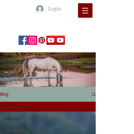
Login
Monte Barrão Moments
Blog
All posts
All posts
Workshops
& Retreats