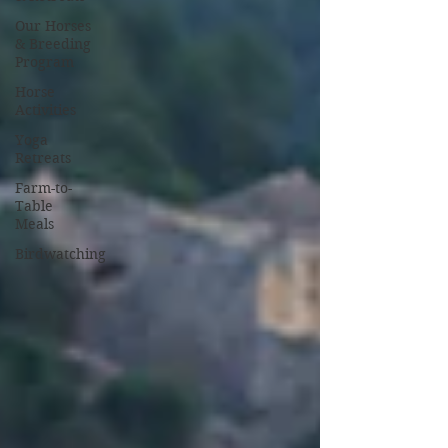
Our Horses
& Breeding
Program
Horse
Activities
Yoga
Retreats
Farm-to-
Table
Meals
Birdwatching