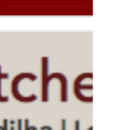
enfrentar novos desafios. Aproveite para
descansar e cuidar de si! Com base nas
técnicas milenares do SwáSthya Yôga ( a
componente técnica do Método DeRose) de
força, flexibilidade, gestão de stress,
concentração, purificação orgânica e
emocional vai viver uma experiência
fantástica que valoriza o seu corpo, a sua
saúde, os seus sentidos e o seu prazer.