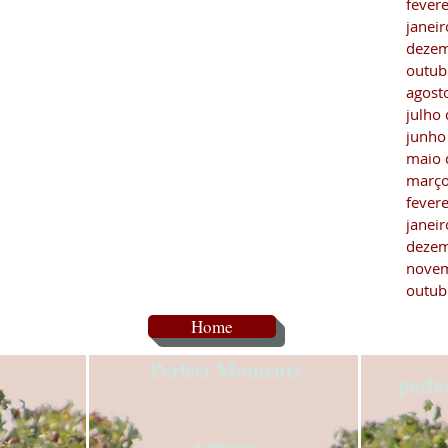
fever
janei
dezem
outub
agost
julho
junho
maio 
março
fever
janei
dezem
novem
outub
Home
Perfect Moments
perf