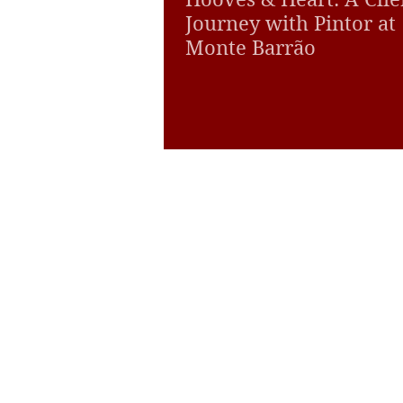
Journey with Pintor at
Monte Barrão
A special horse can transform the r
journey into something truly unfor
Pintor’s owner shares a story of tru
growth, and beautiful memories wi
Lusitanos.