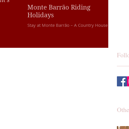
Monte Barrão Riding
Holidays
Stay at Monte Barrão – A Country House in
iding
the Heart of Alentejo 🌿🐎 Discover the
gettable.
charm of the Alentejo with a stay at Monte
st,
Barrão. Here, the presence of the majestic
th our
Lusitano horses makes the experience truly
Foll
special. Guests can enjoy riding lessons,
trail rides, or simply spend time with the
horses, whether you’re a beginner or an
experienced rider. With Lusitano horses at
your doorstep and the essence of Alentejo
all around, your stay at Monte Barrão will
be a memorable e
Othe