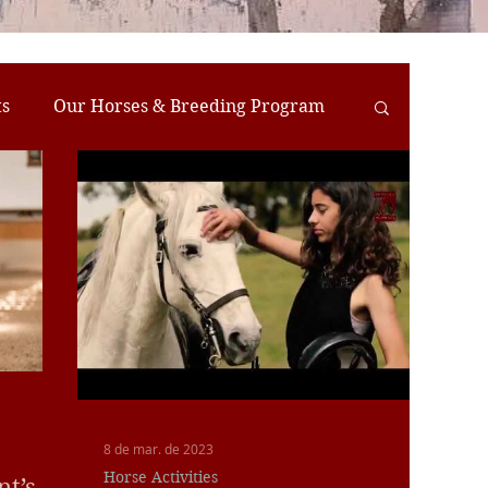
ts
Our Horses & Breeding Program
reats
Farm-to-Table Meals
8 de mar. de 2023
Horse Activities
nt’s