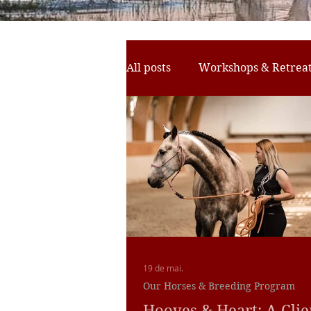
All posts
Workshops & Retrea
Horse Activities
Yoga Ret
Birdwatching
19 de mai.
Our Horses & Breeding Program
Hooves & Heart: A Clie