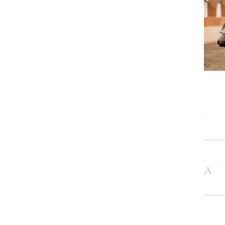
Hoov
Jour
Barr
A