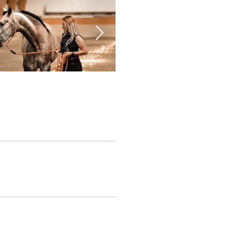
es & Heart: A Client’s
Hooves & Heart: A Clien
ney with Pintor at Monte
Journey with Picasso at
ão
Monte Barrão