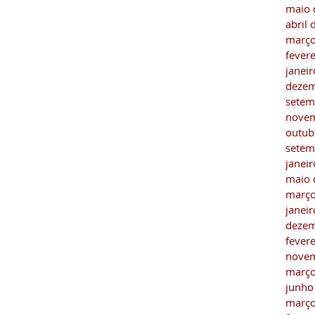
maio 
abril
março
fever
janei
dezem
setem
novem
outub
setem
janei
maio 
março
janei
dezem
fever
novem
março
junho
março