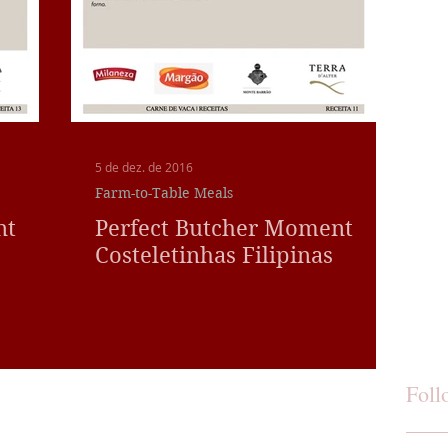
5 de dez. de 2016
Farm-to-Table Meals
nt
Perfect Butcher Moment
Costeletinhas Filipinas
Foll