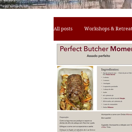
All posts
Workshops & Retrea
Horse Activities
Yoga Ret
Birdwatching