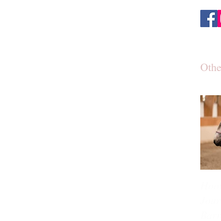
Othe
Hoov
Jour
Barr