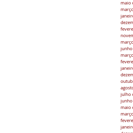
maio 
março
janei
dezem
fever
novem
março
junho
março
fever
janei
dezem
outub
agost
julho
junho
maio 
março
fever
janei