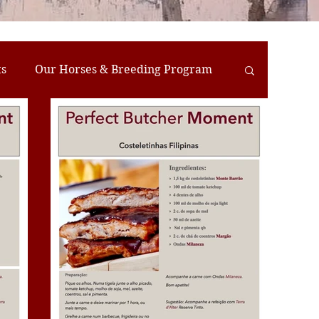
ts
Our Horses & Breeding Program
reats
Farm-to-Table Meals