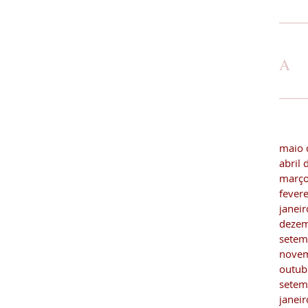
A
maio 
abril
março
fever
janei
dezem
setem
novem
outub
setem
janei