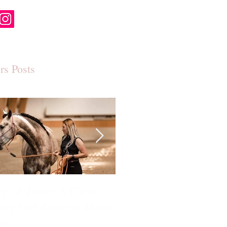
rs Posts
es & Heart: A Client’s
Hooves & Heart: A Clien
ney with Pintor at Monte
Journey with Picasso at
ão
Monte Barrão