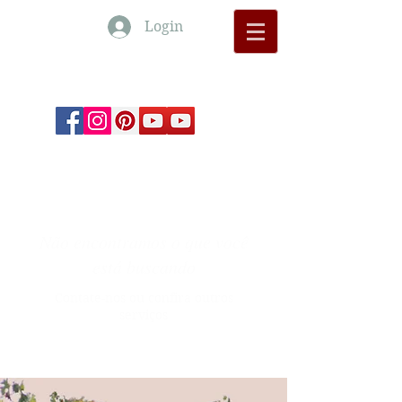
Login
Monte Barrão Moments
Não encontramos o que você
está buscando
Contate-nos ou confira outros
serviços