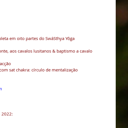
leta em oito partes do SwáSthya Yôga 
onte, aos cavalos lusitanos & baptismo a cavalo 
eacção 
om sat chakra: círculo de mentalização
m
o 2022: