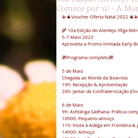
Comece por si! - A Mo
💫🎄Voucher Oferta Natal 2022 🎄
Birdwatching
🌾 10a Edição do Alentejo Yôga Retr
5-7 Maio 2023
Aproveita a Promo limitada Early-
🎁Programa completo🎁
5 de Maio
Chegada ao Monte da Boavista
19h: Recepção & Apresentação 
20h: Jantar de Confraternização (Ov
6 de Maio
9h: Ashtánga Sádhana: Prática com
10h00: Pequeno-almoço 
11h: Visita à Adega em Fronteira & 
14h00: Almoço 