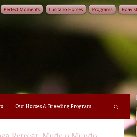
Perfect Moments
Lusitano Horses
Programs
Boavis
ts
Our Horses & Breeding Program
reats
Farm-to-Table Meals
ôga Retreat: Mude o Mundo,