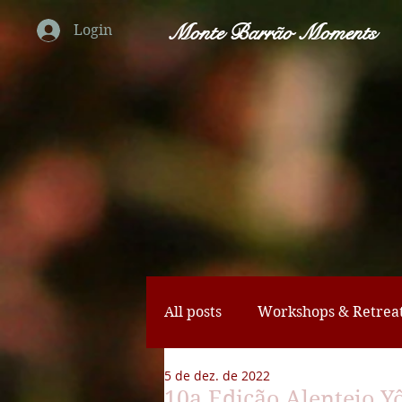
Monte Barrão Moments
Login
All posts
Workshops & Retrea
5 de dez. de 2022
Horse Activities
Yoga Ret
10a Edição Alentejo Y