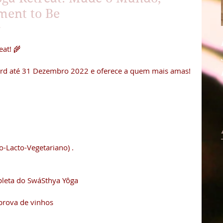
ment to Be

eat! 🌾
Bird até 31 Dezembro 2022 e oferece a quem mais amas! 
o-Lacto-Vegetariano) . 
pleta do SwáSthya Yôga 
prova de vinhos 