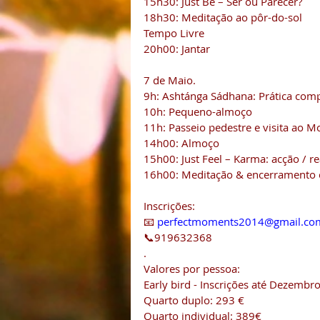
15h30: Just Be – Ser ou Parecer?
18h30: Meditação ao pôr-do-sol 
Tempo Livre 
20h00: Jantar 
7 de Maio.
9h: Ashtánga Sádhana: Prática comp
10h: Pequeno-almoço 
11h: Passeio pedestre e visita ao M
14h00: Almoço 
15h00: Just Feel – Karma: acção / r
16h00: Meditação & encerramento c
Inscrições:
📧 
perfectmoments2014@gmail.co
📞919632368
.
Valores por pessoa:
Early bird - Inscrições até Dezembr
Quarto duplo: 293 €
Quarto individual: 389€